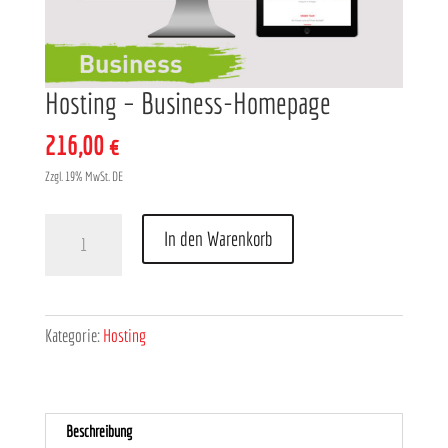
Hosting – Business-Homepage
216,00
€
Zzgl. 19% MwSt. DE
Hosting
In den Warenkorb
-
Business-
Homepage
Menge
Kategorie:
Hosting
Beschreibung