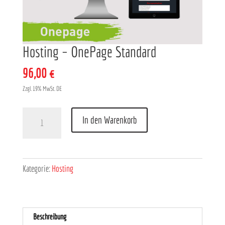
Hosting – OnePage Standard
96,00
€
Zzgl. 19% MwSt. DE
Hosting
In den Warenkorb
-
OnePage
Standard
Menge
Kategorie:
Hosting
Beschreibung